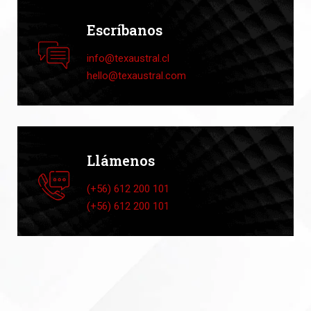
Escríbanos
info@texaustral.cl
hello@texaustral.com
Llámenos
(+56) 612 200 101
(+56) 612 200 101