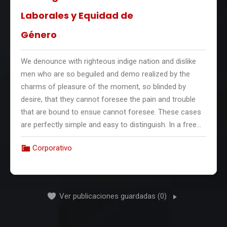
Puede revisar las publicaciones que hayan sido de
lanzamiento
Laborales y Equidad de
su agrado o
comenzar nuevamente
.
Género
We denounce with righteous indige nation and dislike
men who are so beguiled and demo realized by the
We denounce with righteous indige nation and dislike
charms of pleasure of the moment, so blinded by
men who are so beguiled and demo realized by the
desire, that they cannot foresee the pain and trouble
charms of pleasure of the moment, so blinded by
that are bound to ensue cannot foresee. These cases
desire, that they cannot foresee the pain and trouble
are perfectly simple and easy to distinguish. In a free…
that are bound to ensue cannot foresee. These cases
are perfectly simple and easy to distinguish. In a free…
Corporativo
Corporativo
Ver publicaciones guardadas (0)