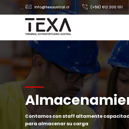
info@texaustral.cl
(+56) 612 200 101
Almacenamie
Contamos con staff altamente capacitad
para almacenar su carga