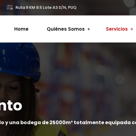
Ruta 9 KM 8.5 Lote A3 S/N, PUQ
Home
Quiénes Somos
Servicios
nto
o y una bodega de 25000m² totalmente equipada co