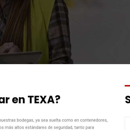
ar en TEXA?
nuestras bodegas, ya sea suelta como en contenedores,
los más altos estándares de seguridad, tanto para