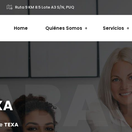
Ruta 9 KM 8.5 Lote A3 S/N, PUQ
Home
Quiénes Somos
Servicios
ABA
XA
de
TEXA