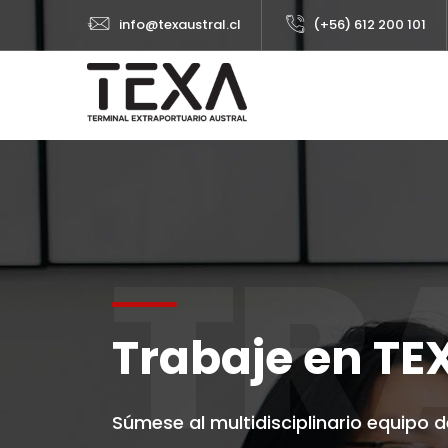
info@texaustral.cl
(+56) 612 200 101
TR
Trabaje en TE
Súmese al multidisciplinario equipo 